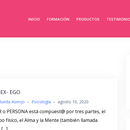
INICIO
FORMACIÓN
PRODUCTOS
TESTIMONI
EX- EGO
Rueda Asenjo
–
Psicología
–
agosto 10, 2020
R o PERSONA está compuest@ por tres partes, el
o físico, el Alma y la Mente (también llamada
 […]