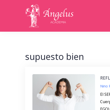
Saltar
al
contenido
supuesto bien
REFL
Nino 
El SE
Cuerp
EGO).