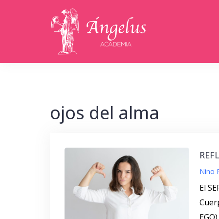
Saltar
al
contenido
ojos del alma
REFL
Nino 
El SE
Cuerp
EGO).