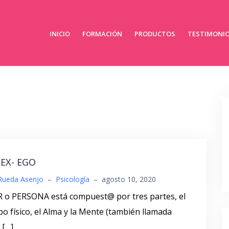
INICIO
FORMACIÓN
PRODUCTOS
TESTIMONI
EX- EGO
Rueda Asenjo
–
Psicología
–
agosto 10, 2020
R o PERSONA está compuest@ por tres partes, el
o físico, el Alma y la Mente (también llamada
 […]