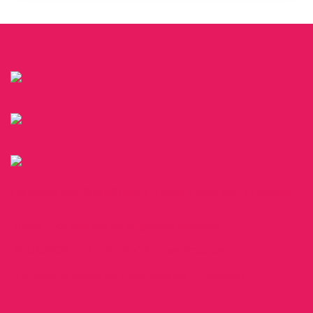
Funciona con WordPress
|
Tema:
Talon
por aThemes.
Inicio
Formación de Angeloterapeutas
ALUMNOS CERTIFICADOS
Testimonios
Terapia Gratuita en Emergencias
Contacto