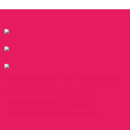
Funciona con WordPress
|
Tema:
Talon
por aThemes.
Inicio
Formación de Angeloterapeutas
ALUMNOS CERTIFICADOS
Testimonios
Terapia Gratuita en Emergencias
Contacto