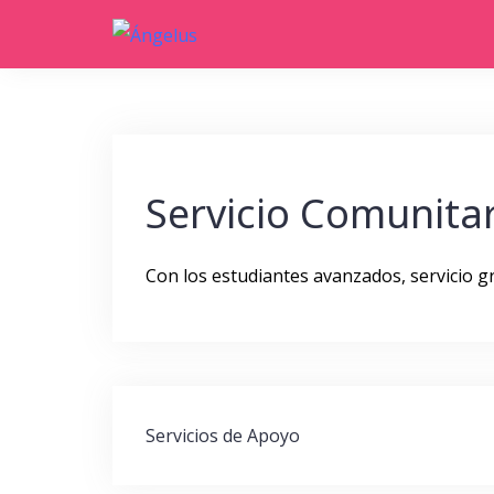
Saltar
al
contenido
Servicio Comunita
Con los estudiantes avanzados, servicio gr
Navegación
Servicios de Apoyo
de